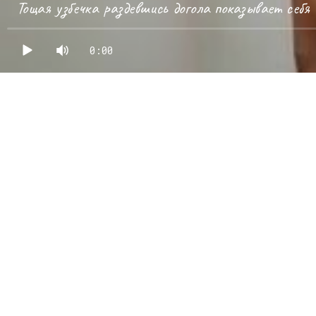
Тощая узбечка раздевшись догола показывает себя
0:00